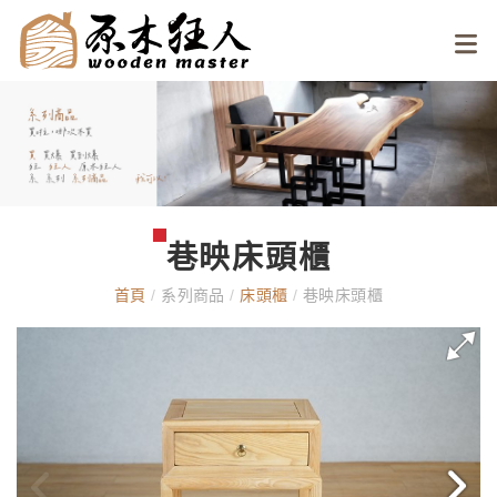
巷映床頭櫃
首頁
/
系列商品
/
床頭櫃
/
巷映床頭櫃